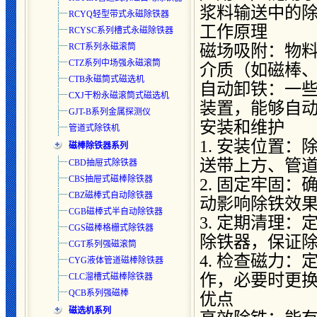
浆料输送中的
RCYQ轻型带式永磁除铁器
工作原理
RCYSC系列槽式永磁除铁器
磁场吸附：物
RCT系列永磁滚筒
CTZ系列中场强永磁滚筒
介质（如磁棒
CTB永磁筒式磁选机
自动卸铁：一
CXJ干粉永磁滚筒式磁选机
装置，能够自
GJT-B系列金属探测仪
安装和维护
管道式除铁机
1. 安装位置
磁棒除铁器系列
送带上方、管
CBD抽屉式除铁器
CBS抽屉式磁棒除铁器
2. 固定牢固
CBZ磁棒式自动除铁器
动影响除铁效
CGB磁棒式半自动除铁器
3. 定期清理
CGS磁棒格栅式除铁器
除铁器，保证
CGT系列强磁滚筒
4. 检查磁力
CYG液体管道磁棒除铁器
作，必要时更
CLC溜槽式磁棒除铁器
QCB系列强磁棒
优点
磁选机系列