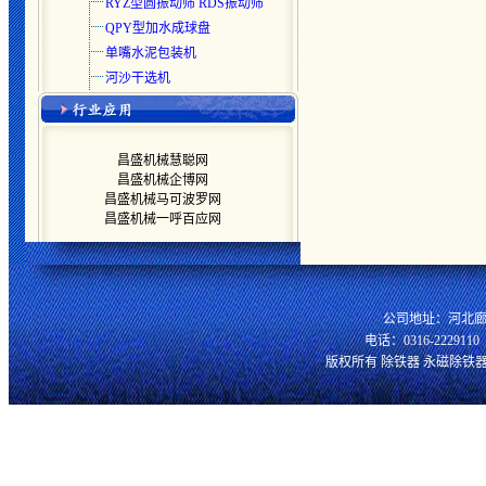
RYZ型圆振动筛 RDS振动筛
QPY型加水成球盘
单嘴水泥包装机
河沙干选机
昌盛机械慧聪网
昌盛机械企博网
昌盛机械马可波罗网
昌盛机械一呼百应网
公司地址：河北廊
电话：0316-2229110 
版权所有 除铁器 永磁除铁