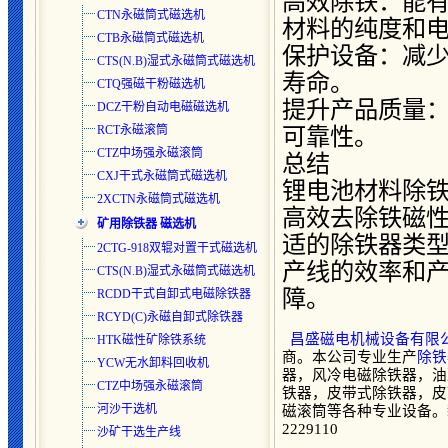
高效除铁：能
CTN永磁筒式磁选机
材料的纯度和
CTB永磁筒式磁选机
保护设备：减
CTS(N.B)湿式永磁筒式磁选
机
寿命。
CTQ强磁干粉磁选机
提升产品质量
DCZ干粉自动电磁磁选机
RCT永磁滚筒
可靠性。
CTZ中场强永磁滚筒
总结
CXJ干式永磁筒式磁选机
锂电池材料除
2XCTN永磁筒式磁选机
高效去除铁磁
矿用除铁器 磁选机
适的除铁器类
2CTG-918双辊对置干式磁选机
产线的效率和
CTS(N.B)湿式永磁筒式磁选
机
障。
RCDD干式自卸式电磁除铁器
RCYD(C)永磁自卸式除铁器
昌盛磁电机械设备有限
HTK磁性矿除铁系统
商。本公司专业生产
除铁
YCW无水卸料回收机
器，风冷电磁除铁器，油
CTZ中场强永磁滚筒
铁器，皮带式除铁器，皮
河沙干选机
磁滚筒等各种专业设备。
2229110
沙矿干选生产线