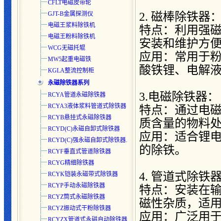
CFLT电磁皮带轮
2. 磁棒除铁器
GJT-B金属探测仪
电磁王浆料除铁机
特点：利用强
电磁王粉料除铁机
安装和维护方
WCG无磁托辊
应用：常用于
MW5起重电磁铁
酸铁锂、电解
KGLA整流控制柜
永磁除铁器系列
3.电磁除铁器：
RCYA管道永磁除铁器
RCYA3液体浆料管道式除铁器
特点：通过电
RCYB悬挂式永磁除铁器
质含量的物料
RCYD(C)永磁自卸式除铁器
应用：适合锂
RCYD(C)强永磁自卸式除铁器.
的除铁。
RCYF垂直式管道除铁器
RCYG精细除铁器
4. 管道式除铁
RCYK铠装永磁带式除铁器
RCYP手动永磁除铁器
特点：安装在
RCYZ筒式永磁除铁器
磁性杂质，适
RCYZ振动式干粉除铁器
应用：广泛用
RCYZX管道式永磁自动除铁器