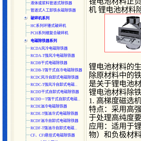
锂电池材料正负
液体或浆料管道式除铁器
机 锂电池材料
管道式人工卸铁永磁除铁器
破碎机系列
HC系列环锤式破碎机
PCH系列细复合破碎机
电磁除铁器系列
RCDA风冷电磁除铁器
RCDA-T强风冷电磁除铁器
RCDB干式电磁除铁器
锂电池材料的
RCDB-T强干式自冷电磁除铁器
除原材料中的
RCDC风冷自卸式电磁除铁器
是关于锂电池
RCDC-T强风冷自卸式电磁...
锂电池材料除
RCDD干式自卸式电磁除铁器
1. 高梯度磁选
RCDD－T强干式自卸式电磁...
RCDE油冷电磁除铁器
特点：采用高
RCDE-T强油冷式电磁除铁器
于处理高纯度
RCDF油冷自卸式电磁除铁器
应用：适用于
RCDF-T强油冷自卸式电磁...
物）和负极材
CF、CFl悬挂式电磁除铁器