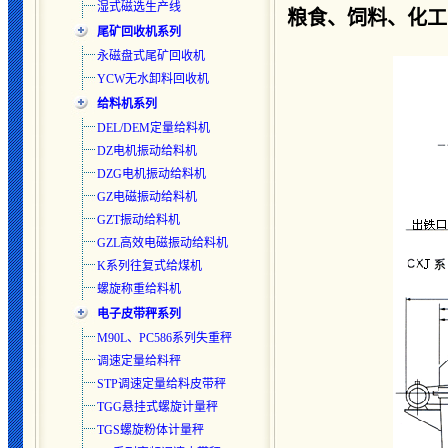
湿式磁选生产线
粮食、饲料、化工
尾矿回收机系列
永磁盘式尾矿回收机
YCW无水卸料回收机
给料机系列
DEL/DEM定量给料机
DZ电机振动给料机
DZG电机振动给料机
GZ电磁振动给料机
GZT振动给料机
GZL高效电磁振动给料机
K系列往复式给煤机
螺旋称重给料机
电子皮带秤系列
M90L、PC586系列失重秤
调速定量给料秤
STP调速定量给料皮带秤
TGG悬挂式螺旋计量秤
TGS螺旋粉体计量秤