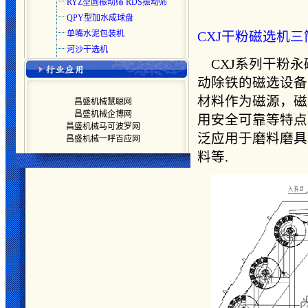
RYZ型圆振动筛 RDS振动筛
QPY型加水成球盘
单嘴水泥包装机
CXJ干粉磁选机三
河沙干选机
CXJ系列干粉
动除铁的磁选设备
材料作为磁源，磁
昌盛机械慧聪网
昌盛机械企博网
用安全可靠等特点
昌盛机械马可波罗网
泛应用于磨料磨具
昌盛机械一呼百应网
料等.