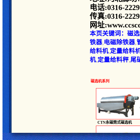
电话:0316-2229
传真:0316-2229
网址:www.ccscd
本页关键词：
磁选
铁器
,
电磁除铁器
,
给料机
,
定量给料
机
,
定量给料秤
,
尾
磁选机
系列
CTN永磁筒式磁选机