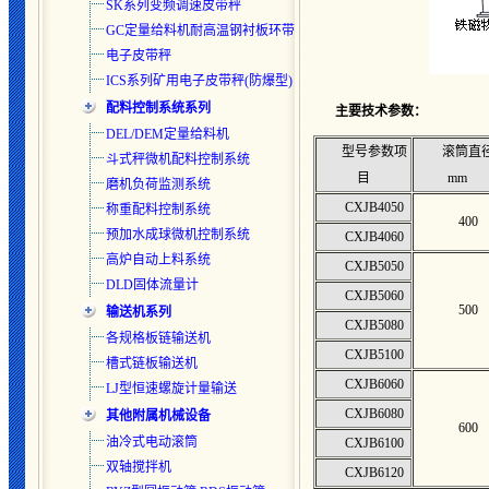
SK系列变频调速皮带秤
GC定量给料机耐高温钢衬板环带
电子皮带秤
ICS系列矿用电子皮带秤(防爆型)
配料控制系统系列
主要技术参数：
DEL/DEM定量给料机
型号参数项
滚筒直
斗式秤微机配料控制系统
目
mm
磨机负荷监测系统
CXJB4050
称重配料控制系统
400
预加水成球微机控制系统
CXJB4060
高炉自动上料系统
CXJB5050
DLD固体流量计
CXJB5060
500
输送机系列
CXJB5080
各规格板链输送机
CXJB5100
槽式链板输送机
CXJB6060
LJ型恒速螺旋计量输送
CXJB6080
其他附属机械设备
600
油冷式电动滚筒
CXJB6100
双轴搅拌机
CXJB6120