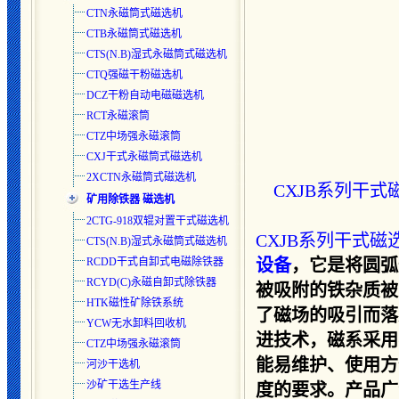
CTN永磁筒式磁选机
CTB永磁筒式磁选机
CTS(N.B)湿式永磁筒式磁选
机
CTQ强磁干粉磁选机
DCZ干粉自动电磁磁选机
RCT永磁滚筒
CTZ中场强永磁滚筒
CXJ干式永磁筒式磁选机
2XCTN永磁筒式磁选机
CXJB系列干式
矿用除铁器 磁选机
2CTG-918双辊对置干式磁选机
CXJB系列干式磁
CTS(N.B)湿式永磁筒式磁选
机
RCDD干式自卸式电磁除铁器
设备
，它是将圆弧
RCYD(C)永磁自卸式除铁器
被吸附的铁杂质被
HTK磁性矿除铁系统
了磁场的吸引而落
YCW无水卸料回收机
进技术，磁系采用
CTZ中场强永磁滚筒
能易维护、使用方
河沙干选机
沙矿干选生产线
度的要求。产品广